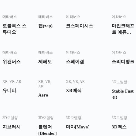
메타버스
메타버스
메타버스
메타버스
로블록스 스
젭(zep)
코스페이시스
마인크래프
튜디오
트 에듀케
이션
메타버스
메타버스
메타버스
메타버스
위캔버스
제페토
스페이셜
쓰리디뱅크
XR, VR, AR
XR, VR,
XR, VR, AR
3D모델링
AR
유니티
XR매직
Stable Fast
Aero
3D
3D모델링
3D모델링
3D모델링
3D모델링
지브러시
블렌더
마야[Maya]
3D맥스
[Blender]