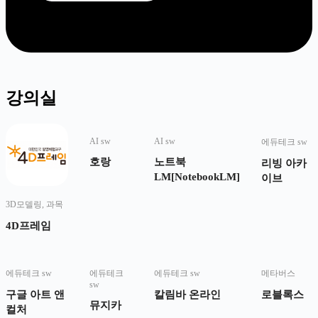
강의실
AI sw
AI sw
에듀테크 sw
호랑
노트북
리빙 아카
LM[NotebookLM]
이브
3D모델링
,
과목
4D프레임
에듀테크 sw
에듀테크
에듀테크 sw
메타버스
sw
구글 아트 앤
칼림바 온라인
로블록스
뮤지카
컬처