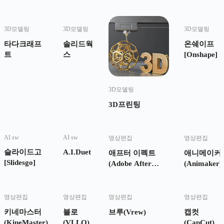
3D모델링
3D모델링
3D모델링
타다크래프
솔리드웍
온쉐이프
트
스
[Onshape]
3D모델링
3D프린팅
AI sw
AI sw
영상편집
영상편집
슬라이드고
A.I.Duet
애프터 이펙트
애니메이커
[Slidesgo]
(Adobe After
(Animaker)
Effects)
영상편집
영상편집
영상편집
영상편집
키네마스터
블로
브루(Vrew)
캡컷
(KineMaster)
(VLLO)
(CapCut)