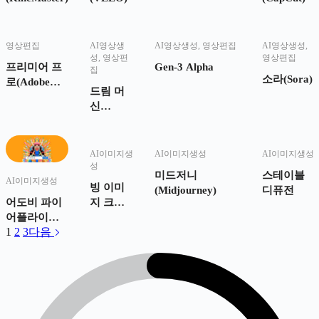
영상편집
AI영상생
AI영상생성
,
영상편집
AI영상생성
,
성
,
영상편
영상편집
프리미어 프
Gen-3 Alpha
집
소라(Sora)
로(Adobe
드림 머
Premiere
신
Pro)
(Dream
Machine)
AI이미지생
AI이미지생성
AI이미지생성
성
미드저니
스테이블
AI이미지생성
빙 이미
(Midjourney)
디퓨전
지 크리
어도비 파이
에이터
어플라이
1
2
3
다음
(Bing
(Adobe
Image
Firefly)
Creator)