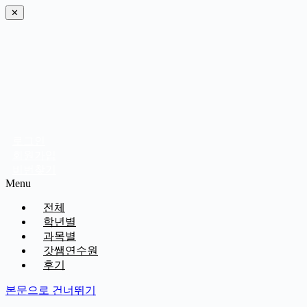
✕
로그인
회원가입
비번찾기
Menu
전체
학년별
과목별
갓쌤연수원
후기
본문으로 건너뛰기