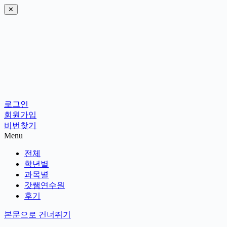
✕
로그인
회원가입
비번찾기
Menu
전체
학년별
과목별
갓쌤연수원
후기
본문으로 건너뛰기