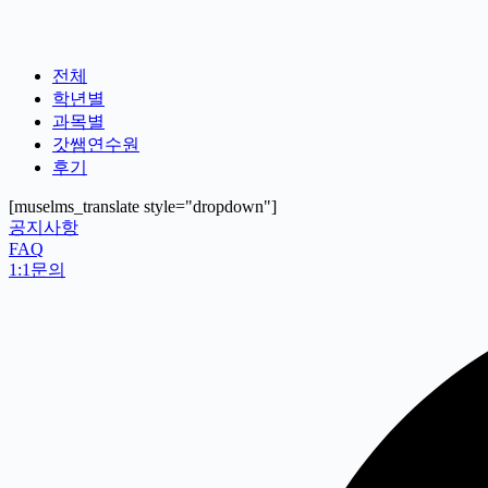
전체
학년별
과목별
갓쌤연수원
후기
[muselms_translate style="dropdown"]
공지사항
FAQ
1:1문의