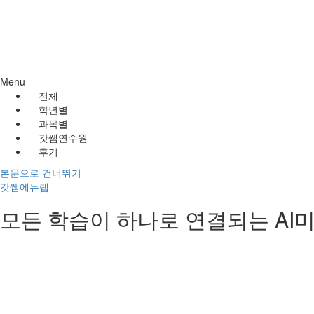
비번찾기
Menu
전체
학년별
과목별
갓쌤연수원
후기
본문으로 건너뛰기
갓쌤에듀랩
모든 학습이 하나로 연결되는 A