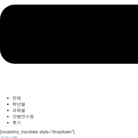
전체
학년별
과목별
갓쌤연수원
후기
[muselms_translate style="dropdown"]
공지사항