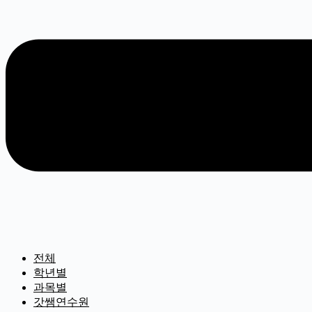
전체
학년별
과목별
갓쌤연수원