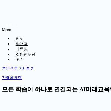
비번찾기
Menu
전체
학년별
과목별
갓쌤연수원
후기
본문으로 건너뛰기
갓쌤에듀랩
모든 학습이 하나로 연결되는 AI미래교