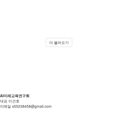
더 불러오기
AI미래교육연구회
대표 이건호
이메일 s55238458@gmail.com
개인정보처리방침
|
환불 및 반품정보