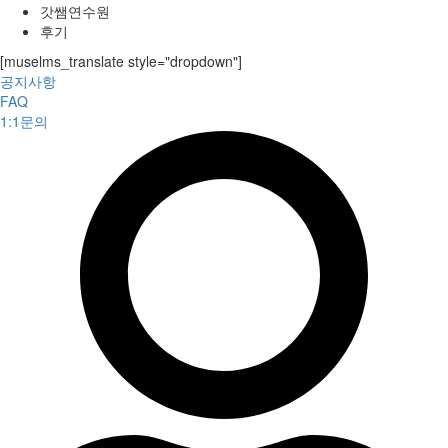
갓쌤연수원
후기
[muselms_translate style="dropdown"]
공지사항
FAQ
1:1문의