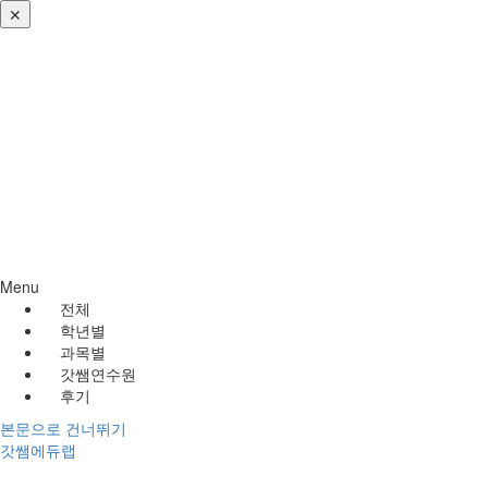
✕
로그인
회원가입
비번찾기
Menu
전체
학년별
과목별
갓쌤연수원
후기
본문으로 건너뛰기
갓쌤에듀랩