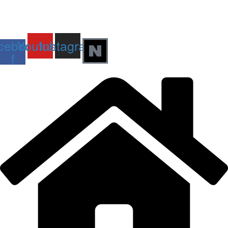
© 2025 All rights Reserved. Design by AI미래교육연구회
cebook-
Youtube
Instagram
f