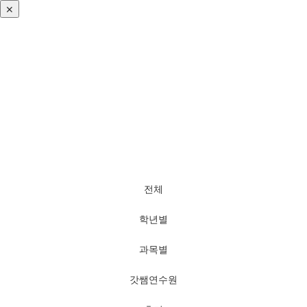
✕
로그인
회원가입
비번찾기
전체
학년별
과목별
갓쌤연수원