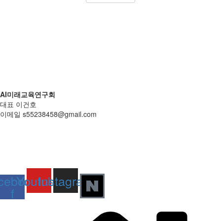
AI미래교육연구회
대표 이건호
이메일 s55238458@gmail.com
개인정보처리방침
|
환불 및 반품정보
© 2025 All rights Reserved. Design by AI미래교육연구회
cebook-
Youtube
Instagram
f