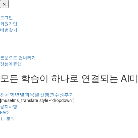
✕
로그인
회원가입
비번찾기
본문으로 건너뛰기
갓쌤에듀랩
모든 학습이 하나로 연결되는 A
전체
학년별
과목별
갓쌤연수원
후기
[muselms_translate style="dropdown"]
공지사항
FAQ
1:1문의