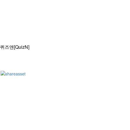
퀴즈앤[QuizN]