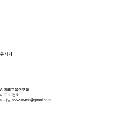
뮤지카
AI미래교육연구회
대표 이건호
이메일 s55238458@gmail.com
개인정보처리방침
|
환불 및 반품정보