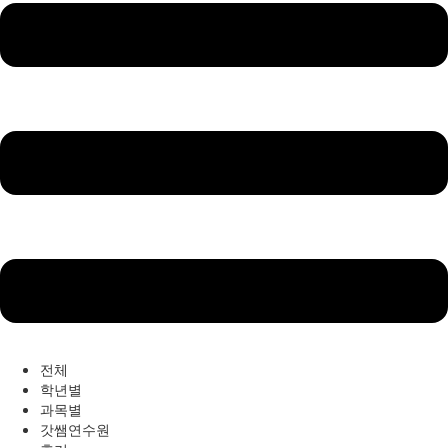
전체
학년별
과목별
갓쌤연수원