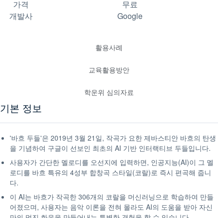
가격
무료
개발사
Google
활용사례
교육활용방안
학운위 심의자료
기본 정보
'바흐 두들'은 2019년 3월 21일, 작곡가 요한 제바스티안 바흐의 탄생
을 기념하여 구글이 선보인 최초의 AI 기반 인터랙티브 두들입니다.
사용자가 간단한 멜로디를 오선지에 입력하면, 인공지능(AI)이 그 멜
로디를 바흐 특유의 4성부 합창곡 스타일(코랄)로 즉시 편곡해 줍니
다.
이 AI는 바흐가 작곡한 306개의 코랄을 머신러닝으로 학습하여 만들
어졌으며, 사용자는 음악 이론을 전혀 몰라도 AI의 도움을 받아 자신
만의 멋진 화음을 만들어내는 특별한 경험을 할 수 있습니다.