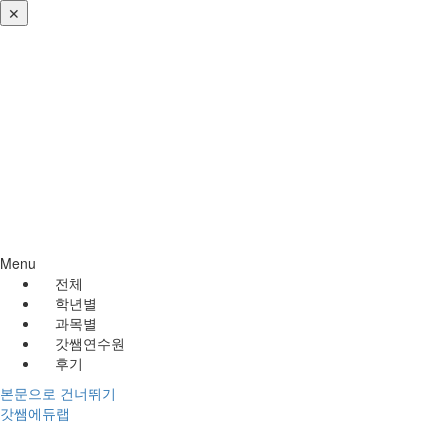
✕
로그인
회원가입
비번찾기
Menu
전체
학년별
과목별
갓쌤연수원
후기
본문으로 건너뛰기
갓쌤에듀랩