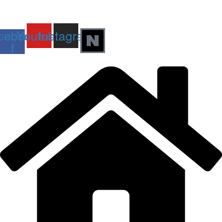
© 2025 All rights Reserved. Design by AI미래교육연구회
cebook-
Youtube
Instagram
f