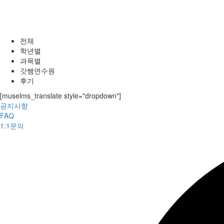
전체
학년별
과목별
갓쌤연수원
후기
[muselms_translate style="dropdown"]
공지사항
FAQ
1:1문의